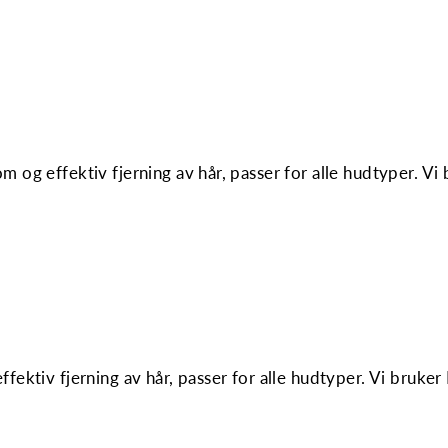
 og effektiv fjerning av hår, passer for alle hudtyper. Vi
fektiv fjerning av hår, passer for alle hudtyper. Vi bruke