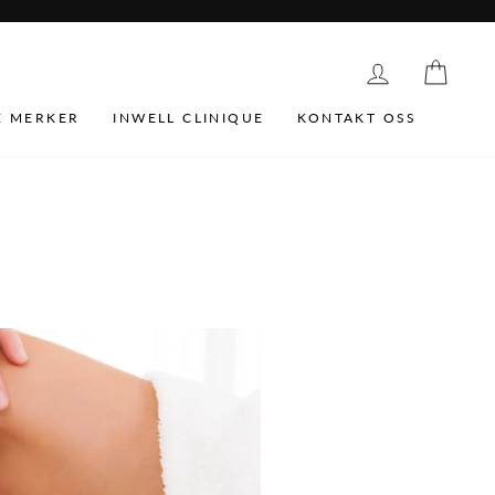
E MERKER
INWELL CLINIQUE
KONTAKT OSS