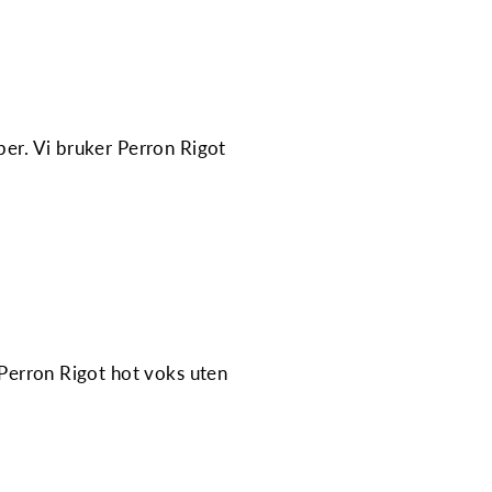
per. Vi bruker Perron Rigot
 Perron Rigot hot voks uten