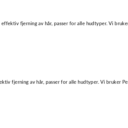
ffektiv fjerning av hår, passer for alle hudtyper. Vi bruke
ktiv fjerning av hår, passer for alle hudtyper. Vi bruker P