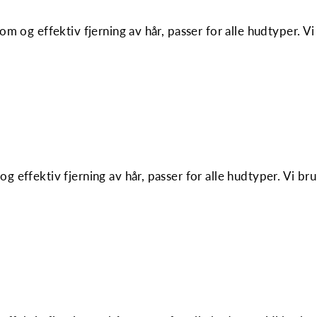
om og effektiv fjerning av hår, passer for alle hudtyper. V
g effektiv fjerning av hår, passer for alle hudtyper. Vi b