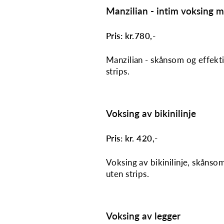
Manzilian - intim voksing 
Pris: kr.780,-
Manzilian - skånsom og effektiv
strips.
Voksing av bikinilinje
Pris: kr. 420,-
Voksing av bikinilinje, skånsom
uten strips.
Voksing av legger