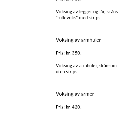
Voksing av legger og lår, skåns
"rullevoks" med strips.
Voksing av armhuler
Pris: kr. 350,-
Voksing av armhuler, skånsom o
uten strips.
Voksing av armer
Pris: kr. 420,-