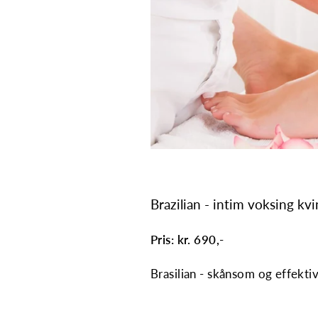
Brazilian - intim voksing kv
Pris: kr. 690,-
Brasilian - skånsom og effektiv