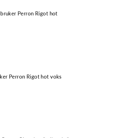
i bruker Perron Rigot hot
ruker Perron Rigot hot voks