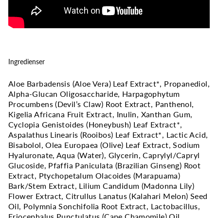
Ingredienser
Aloe Barbadensis (Aloe Vera) Leaf Extract*, Propanediol,
Alpha-Glucan Oligosaccharide, Harpagophytum
Procumbens (Devil’s Claw) Root Extract, Panthenol,
Kigelia Africana Fruit Extract, Inulin, Xanthan Gum,
Cyclopia Genistoides (Honeybush) Leaf Extract*,
Aspalathus Linearis (Rooibos) Leaf Extract*, Lactic Acid,
Bisabolol, Olea Europaea (Olive) Leaf Extract, Sodium
Hyaluronate, Aqua (Water), Glycerin, Caprylyl/Capryl
Glucoside, Pfaffia Paniculata (Brazilian Ginseng) Root
Extract, Ptychopetalum Olacoides (Marapuama)
Bark/Stem Extract, Lilium Candidum (Madonna Lily)
Flower Extract, Citrullus Lanatus (Kalahari Melon) Seed
Oil, Polymnia Sonchifolia Root Extract, Lactobacillus,
Eriocephalus Punctulatus (Cape Chamomile) Oil,