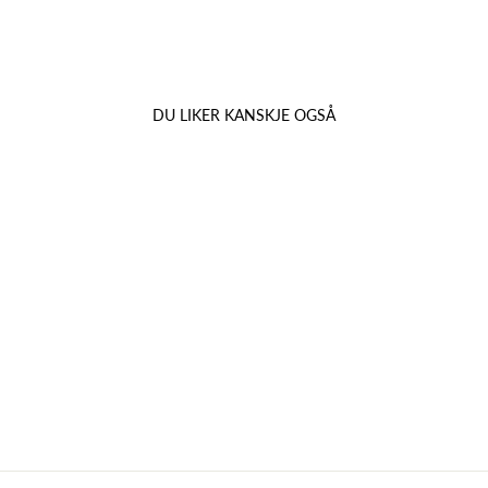
DU LIKER KANSKJE OGSÅ
Utsolgt
ESSE SKINCARE
AGELESS SERUM
2.425,00 kr
2.182,50 kr