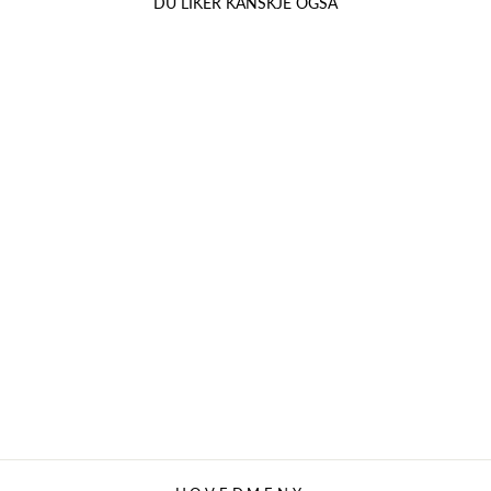
DU LIKER KANSKJE OGSÅ
Salg
DR. NASSIF –
NIGHTLY
RESTORATIVE
SERUM MED 4X
ANTIOKSIDANT-
KOMPLEKS, 60
ML
939,00 kr
845,10 kr